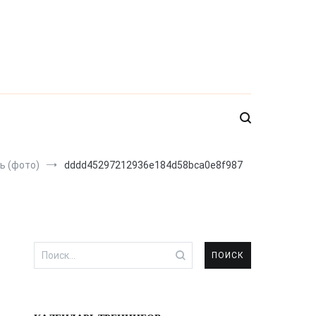
ь (фото)
dddd45297212936e184d58bca0e8f987
Найти: