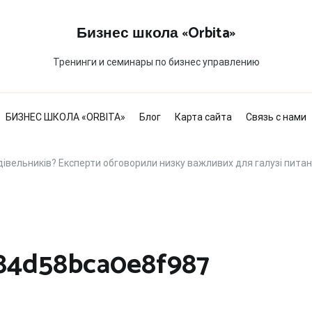
Бизнес школа «Orbita»
Тренинги и семинары по бизнес управлению
БИЗНЕС ШКОЛА «ORBITA»
Блог
Карта сайта
Связь с нами
дівельників? Експерти обговорили низку важливих для галузі питан
84d58bca0e8f987