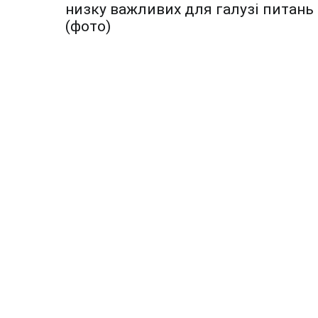
по
низку важливих для галузі питань
записям
(фото)