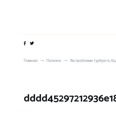
Перейти
к
содержимому
Главная
Полезно
Які проблеми турбують бу
dddd45297212936e1