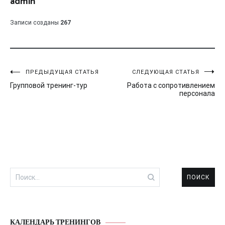
admin
Записи созданы
267
Навигация
ПРЕДЫДУЩАЯ СТАТЬЯ
СЛЕДУЮЩАЯ СТАТЬЯ
Групповой тренинг-тур
Работа с сопротивлением
по
персонала
записям
Найти:
КАЛЕНДАРЬ ТРЕНИНГОВ