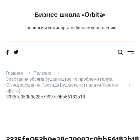
Перейти
к
Бизнес школа «Orbita»
содержимому
Тренинги и семинары по бизнес управлению
Главная
Полезно
Зростання обсягів будівництва та проблеми галузі.
Огляд засідання Президії Будівельної палати України
(фото)
3335fe053b9e28c79997c9bb56182b18
3335fe053b9e28c79997c9bb56182b18