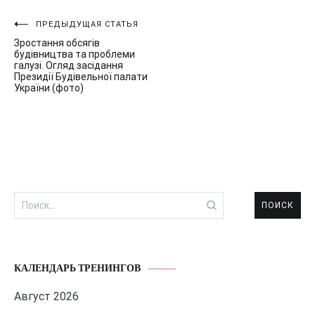
Навигация
ПРЕДЫДУЩАЯ СТАТЬЯ
Зростання обсягів
по
будівництва та проблеми
галузі. Огляд засідання
записям
Президії Будівельної палати
України (фото)
Найти:
КАЛЕНДАРЬ ТРЕНИНГОВ
Август 2026