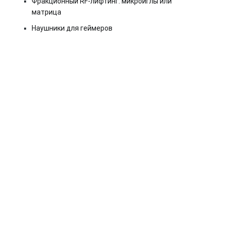
Фракционный RF-лифтинг: микроиглы или
матрица
Наушники для геймеров