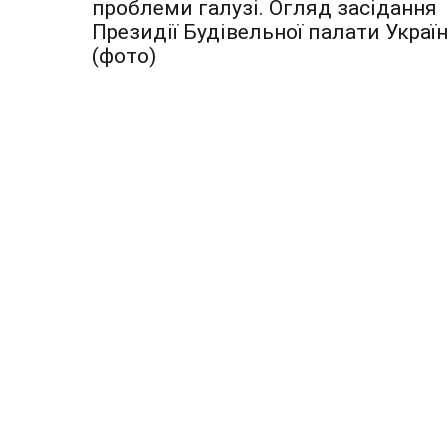
по
проблеми галузі. Огляд засідання
Президії Будівельної палати Украї
записям
(фото)