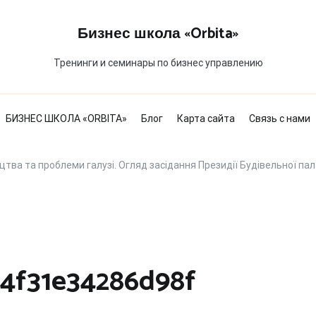
Бизнес школа «Orbita»
Тренинги и семинары по бизнес управлению
БИЗНЕС ШКОЛА «ORBITA»
Блог
Карта сайта
Связь с нами
цтва та проблеми галузі. Огляд засідання Президії Будівельної пал
24f31e34286d98f