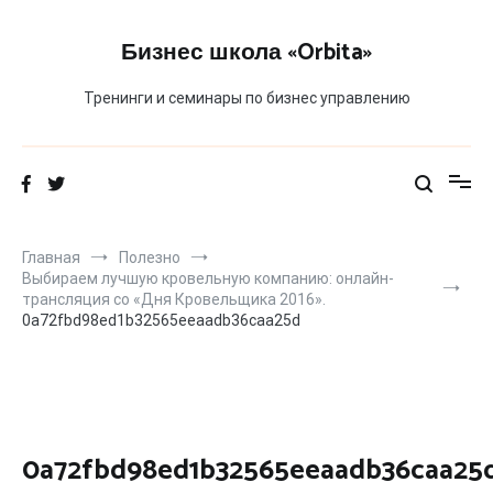
Перейти
к
Бизнес школа «Orbita»
содержимому
Тренинги и семинары по бизнес управлению
Главная
Полезно
Выбираем лучшую кровельную компанию: онлайн-
трансляция со «Дня Кровельщика 2016».
0a72fbd98ed1b32565eeaadb36caa25d
0a72fbd98ed1b32565eeaadb36caa25