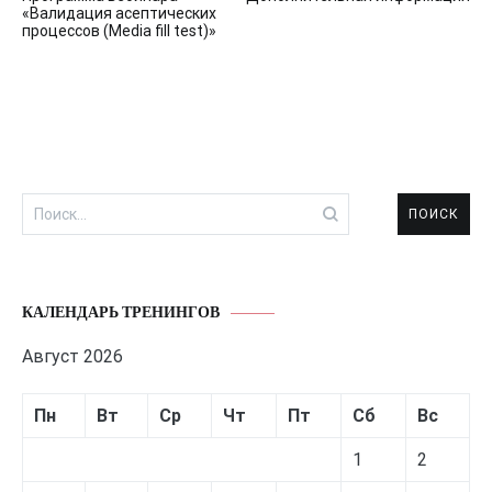
по
«Валидация асептических
процессов (Media fill test)»
записям
Найти:
КАЛЕНДАРЬ ТРЕНИНГОВ
Август 2026
Пн
Вт
Ср
Чт
Пт
Сб
Вс
1
2