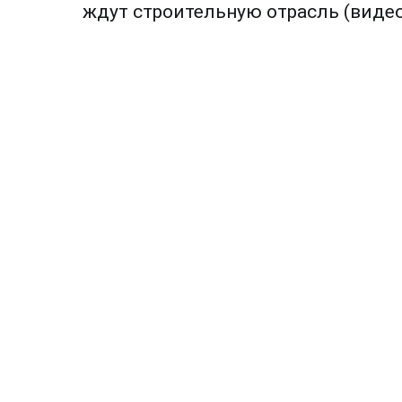
по
ждут строительную отрасль (видео
записям