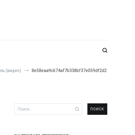
ль (видео)
8e58eaa9c674af7b338bf37e059df2d2
Найти: