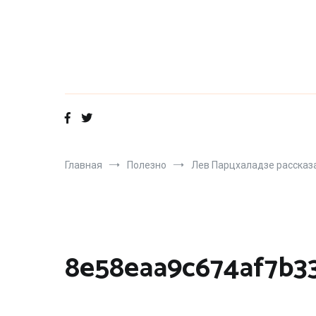
Перейти
к
содержимому
Главная
Полезно
Лев Парцхаладзе рассказ
8e58eaa9c674af7b3