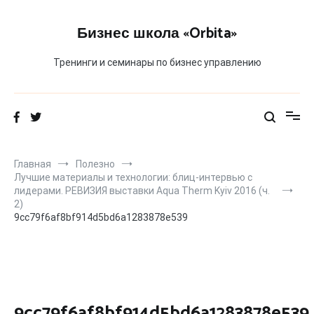
Перейти
к
Бизнес школа «Orbita»
содержимому
Тренинги и семинары по бизнес управлению
Главная
Полезно
Лучшие материалы и технологии: блиц-интервью с
лидерами. РЕВИЗИЯ выставки Aqua Therm Kyiv 2016 (ч.
2)
9cc79f6af8bf914d5bd6a1283878e539
9cc79f6af8bf914d5bd6a1283878e539