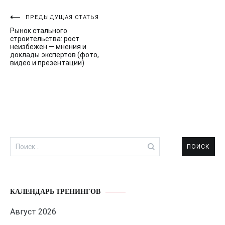
Навигация
ПРЕДЫДУЩАЯ СТАТЬЯ
Рынок стального
по
строительства: рост
неизбежен — мнения и
записям
доклады экспертов (фото,
видео и презентации)
Найти:
КАЛЕНДАРЬ ТРЕНИНГОВ
Август 2026