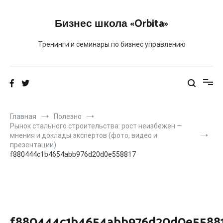
Перейти
к
Бизнес школа «Orbita»
содержимому
Тренинги и семинары по бизнес управлению
Главная
Полезно
Рынок стального строительства: рост неизбежен —
мнения и доклады экспертов (фото, видео и
презентации)
f880444c1b4654abb976d20d0e558817
f880444c1b4654abb976d20d0e5588