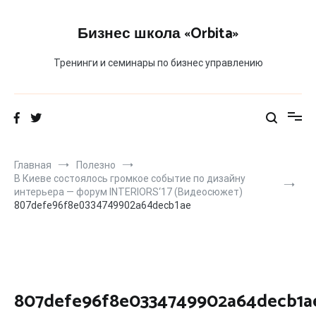
Перейти
к
Бизнес школа «Orbita»
содержимому
Тренинги и семинары по бизнес управлению
Главная
Полезно
В Киеве состоялось громкое событие по дизайну
интерьера — форум INTERIORS‘17 (Видеосюжет)
807defe96f8e0334749902a64decb1ae
807defe96f8e0334749902a64decb1a