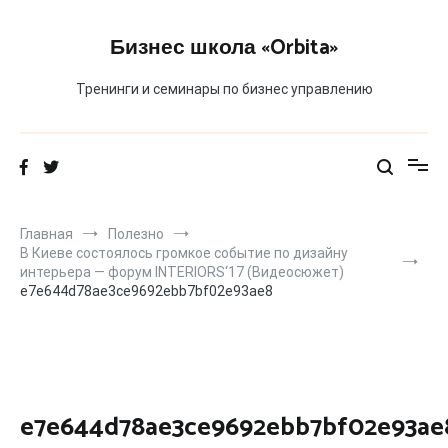
Перейти
к
Бизнес школа «Orbita»
содержимому
Тренинги и семинары по бизнес управлению
Главная
Полезно
В Киеве состоялось громкое событие по дизайну
интерьера — форум INTERIORS‘17 (Видеосюжет)
e7e644d78ae3ce9692ebb7bf02e93ae8
e7e644d78ae3ce9692ebb7bf02e93ae