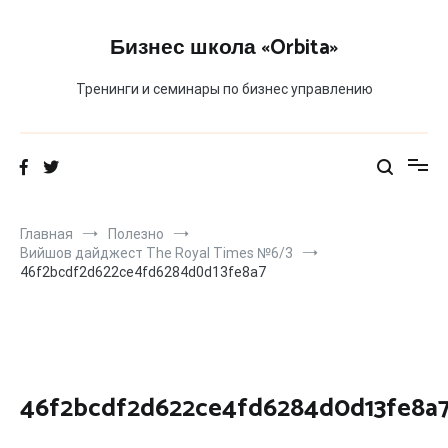
Перейти
к
Бизнес школа «Orbita»
содержимому
Тренинги и семинары по бизнес управлению
Главная
Полезно
Вийшов дайджест The Royal Times №6/3
46f2bcdf2d622ce4fd6284d0d13fe8a7
46f2bcdf2d622ce4fd6284d0d13fe8a