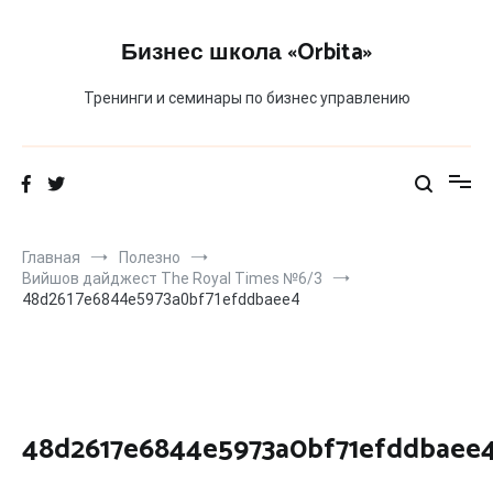
Перейти
к
Бизнес школа «Orbita»
содержимому
Тренинги и семинары по бизнес управлению
Главная
Полезно
Вийшов дайджест The Royal Times №6/3
48d2617e6844e5973a0bf71efddbaee4
48d2617e6844e5973a0bf71efddbaee