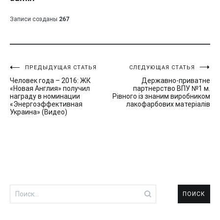
Записи созданы
267
Навигация
ПРЕДЫДУЩАЯ СТАТЬЯ
СЛЕДУЮЩАЯ СТАТЬЯ
Человек года – 2016: ЖК
Державно-приватне
по
«Новая Англия» получил
партнерство ВПУ №1 м.
награду в номинации
Рівного із знаним виробником
записям
«Энергоэффективная
лакофарбових матеріалів
Украина» (Видео)
Найти: