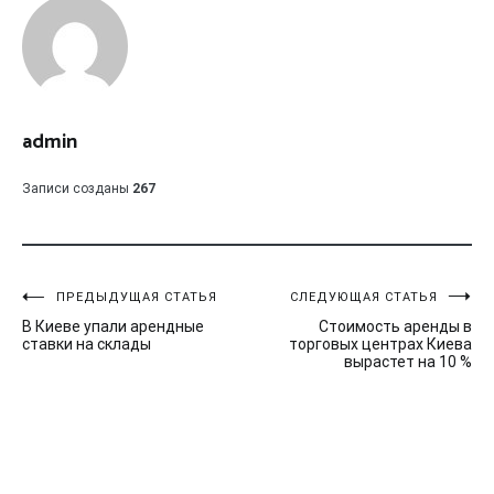
admin
Записи созданы
267
Навигация
ПРЕДЫДУЩАЯ СТАТЬЯ
СЛЕДУЮЩАЯ СТАТЬЯ
В Киеве упали арендные
Стоимость аренды в
по
ставки на склады
торговых центрах Киева
вырастет на 10 %
записям