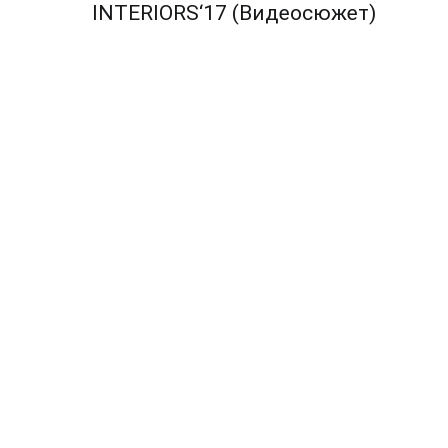
по
INTERIORS‘17 (Видеосюжет)
записям