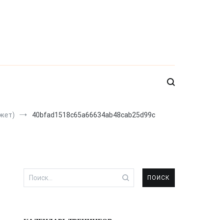
южет)
40bfad1518c65a66634ab48cab25d99c
Найти: