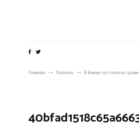
Перейти
к
содержимому
Главная
Полезно
В Киеве состоялось громк
40bfad1518c65a666